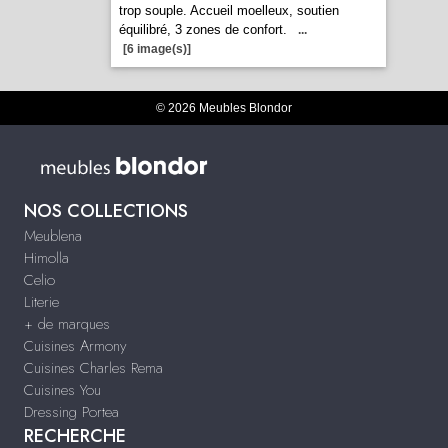
trop souple. Accueil moelleux, soutien
équilibré, 3 zones de confort.
...
[6 image(s)]
© 2026 Meubles Blondor
NOS COLLECTIONS
Meublena
Himolla
Celio
Literie
+ de marques
Cuisines Armony
Cuisines Charles Rema
Cuisines You
Dressing Portea
RECHERCHE