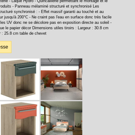
terie - Laque Hydro - Quincaillerie permettant le montage et le
roduits - Panneau mélaminé structuré et synchronisé Les
ucturé synchronisé : - Effet massif garanti au touché et au
eur jusqu'à 200°C - Ne craint pas l'eau en surface donc très facile
s les UV donc ne se décolore pas en exposition directe au soleil -
e le papier décor Dimensions utiles tiroirs : Largeur : 30.8 cm
 : 25.8 cm table de chevet
esse