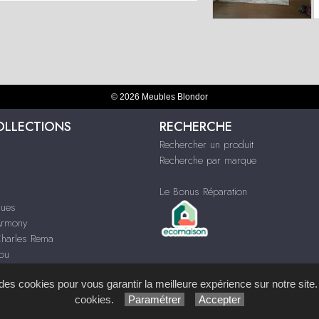
© 2026 Meubles Blondor
OLLECTIONS
RECHERCHE
Rechercher un produit
Recherche par marque
Le Bonus Réparation
ques
Armony
Charles Rema
You
ortea
s des cookies pour vous garantir la meilleure expérience sur notre site.
cookies.
Paramétrer
Accepter
ystème de Gestion de Contenu (SGC)
imagenia
, créé et développé en France par