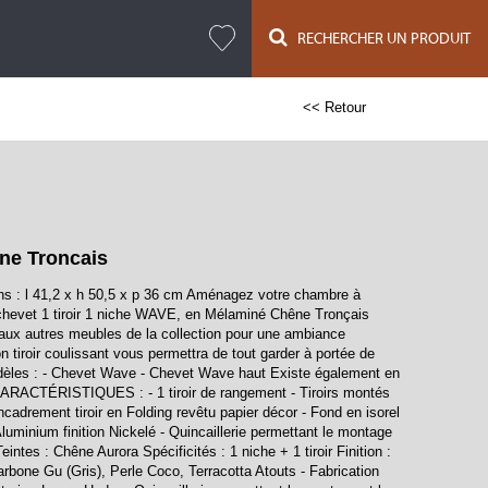
RECHERCHER UN PRODUIT
<< Retour
ne Troncais
s : l 41,2 x h 50,5 x p 36 cm Aménagez votre chambre à
 chevet 1 tiroir 1 niche WAVE, en Mélaminé Chêne Tronçais
 aux autres meubles de la collection pour une ambiance
 tiroir coulissant vous permettra de tout garder à portée de
dèles : - Chevet Wave - Chevet Wave haut Existe également en
ARACTÉRISTIQUES : - 1 tiroir de rangement - Tiroirs montés
ncadrement tiroir en Folding revêtu papier décor - Fond en isorel
luminium finition Nickelé - Quincaillerie permettant le montage
intes : Chêne Aurora Spécificités : 1 niche + 1 tiroir Finition :
Carbone Gu (Gris), Perle Coco, Terracotta Atouts - Fabrication