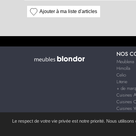
Ajouter à ma liste d'articles
NOS C
Meublena
Himolla
Celio
Literie
+ de mar
Cuisines 
Cuisines 
Cuisines 
Dressing P
Le respect de votre vie privée est notre priorité. Nous utilison
Site réalisé avec le
S