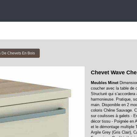
s De Chevets En Bois
Chevet Wave Che
Meubles Minet
Dimension
coucher avec la table de
Structuré qui s’accordera
harmonieuse. Pratique, son
main. Disponible en 2 mo
coloris Chêne Sauvage. C
sur coulisses à galets - E
décor tissu - Poignée en A
et le démontage multiple Te
Argile Grey (Gris Clair), 