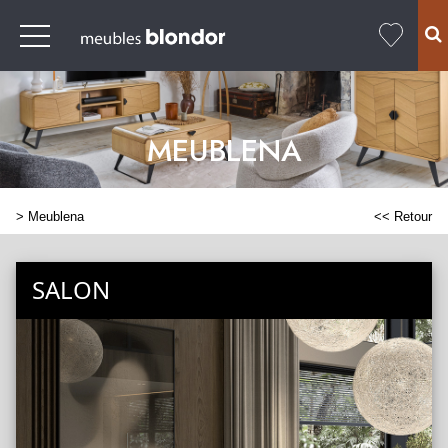
MEUBLENA
>
Meublena
<< Retour
SALON